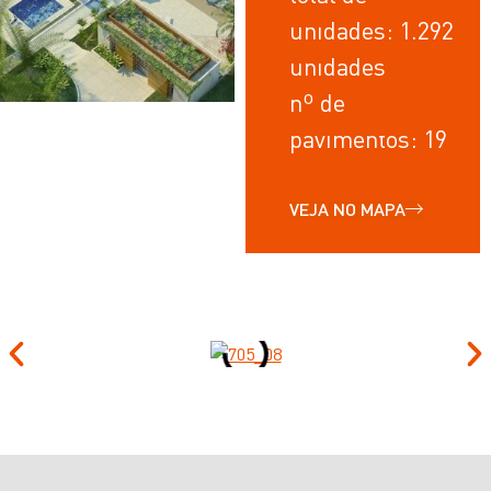
unidades: 1.292
unidades
nº de
pavimentos: 19
VEJA NO MAPA