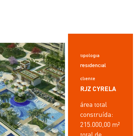
tipologia
residencial
cliente
RJZ CYRELA
área total
construída:
215.000,00 m²
total de