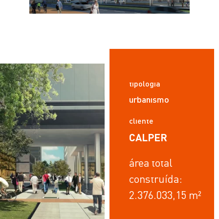
tipologia
urbanismo
cliente
CALPER
área total
construída:
2.376.033,15 m²