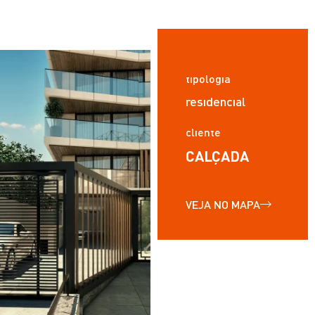
tipologia
residencial
cliente
CALÇADA
VEJA NO MAPA