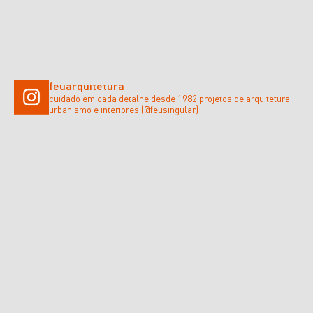
feuarquitetura
cuidado em cada detalhe desde 1982
projetos de arquitetura,
urbanismo e interiores (@feusingular)